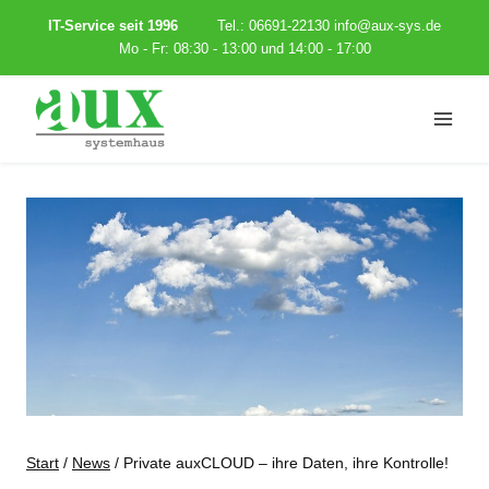
Zum
IT-Service seit 1996
Tel.: 06691-22130
info@aux-sys.de
Inhalt
Mo - Fr: 08:30 - 13:00 und 14:00 - 17:00
springen
Start
/
News
/
Private auxCLOUD – ihre Daten, ihre Kontrolle!